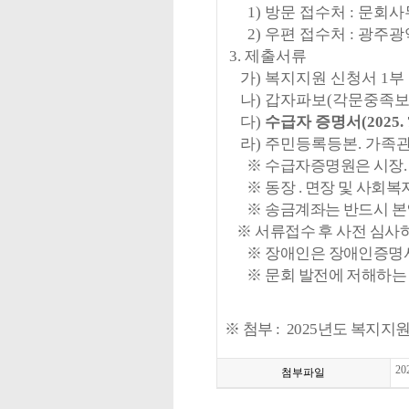
1)
방문 접수처
:
문회사
2)
우편 접수처
:
광주광
3.
제출서류
가
)
복지지원 신청서
1
부
나
)
갑자파보
(
각문중족
다
)
수급자 증명서
(2025. 
라
)
주민등록등본
.
가족관
※
수급자증명원은 시장
※
동장
.
면장 및 사회복
※ 송금계좌는 반드시 본인
※
서류접수 후 사전 심사
※
장애인은 장애인증명
※
문회 발전에 저해하는
※ 첨부 : 2025년도 복지지
2
첨부파일