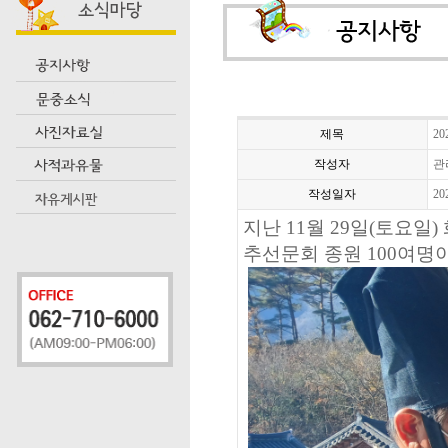
제목
2
작성자
관
작성일자
20
지난 11월 29일(토요
추선문회 종원 100여명