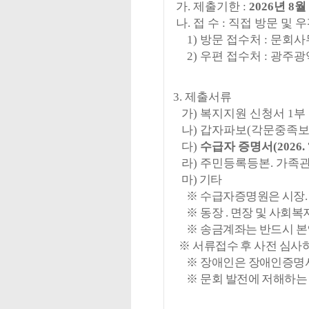
가
.
제출기한
:
2026
년
8
월
나
.
접 수
:
직접 방문 및 
1)
방문 접수처
:
문회사
2)
우편 접수처
:
광주광
3.
제출서류
가
)
복지지원 신청서
1
부
나
)
갑자파보
(
각문중족
다
)
수급자 증명서
(2026. 
라
)
주민등록등본
.
가족관
마) 기타
※
수급자증명원은 시장
※
동장
.
면장 및 사회복
※ 송금계좌는 반드시 본인
※
서류접수 후 사전 심사
※
장애인은 장애인증명
※
문회 발전에 저해하는