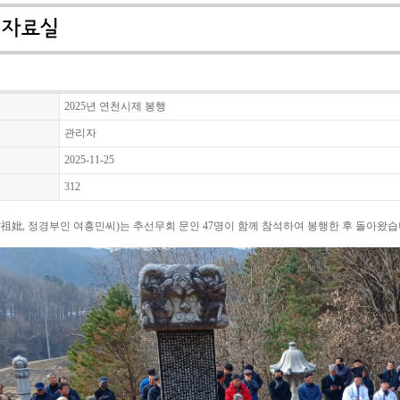
2025년 연천시제 봉행
관리자
2025-11-25
312
8世祖妣, 정경부인 여흥민씨)는 추선무회 문인 47명이 함께 참석하여 봉행한 후 돌아왔습